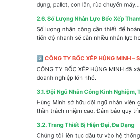
dụng, pallet, con lăn, rùa chuyển máy...
2.6. Số Lượng Nhân Lực Bốc Xếp Tham
Số lượng nhân công cần thiết để hoàn
tiến độ nhanh sẽ cần nhiều nhân lực hơ
3️⃣ CÔNG TY BỐC XẾP HÙNG MINH – Sự
CÔNG TY BỐC XẾP HÙNG MINH đã xây dựn
doanh nghiệp lớn nhỏ.
3.1. Đội Ngũ Nhân Công Kinh Nghiệm, 
Hùng Minh sở hữu đội ngũ nhân viên g
thần trách nhiệm cao. Đảm bảo quy trìn
3.2. Trang Thiết Bị Hiện Đại, Đa Dạng
Chúng tôi liên tục đầu tư vào hệ thốn