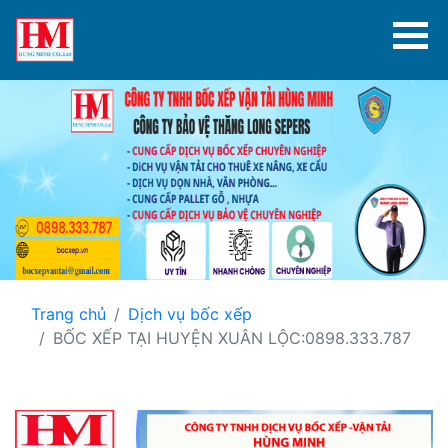
Trang chủ
Dịch vụ bốc xếp
BỐC XẾP TẠI HUYỆN XUÂN LỘC:0898.333.787