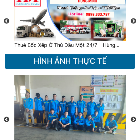
Thuê Bốc Xếp Ở Thủ Dầu Một 24/7 – Hùng…
Dị
HÌNH ẢNH THỰC TẾ