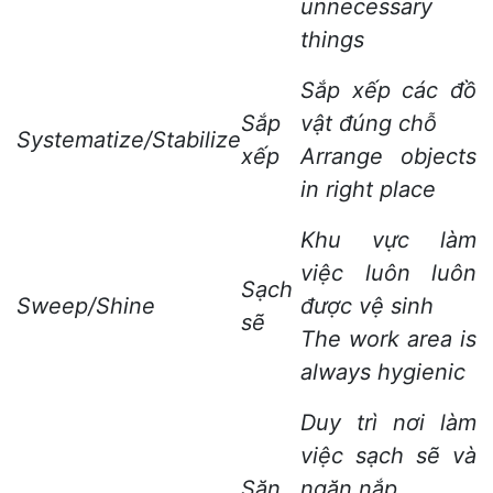
unnecessary
things
Sắp xếp các đồ
Sắp
vật đúng chỗ
Systematize/Stabilize
xếp
Arrange objects
in right place
Khu vực làm
việc luôn luôn
Sạch
Sweep/Shine
được vệ sinh
sẽ
The work area is
always hygienic
Duy trì nơi làm
việc sạch sẽ và
Săn
ngăn nắp