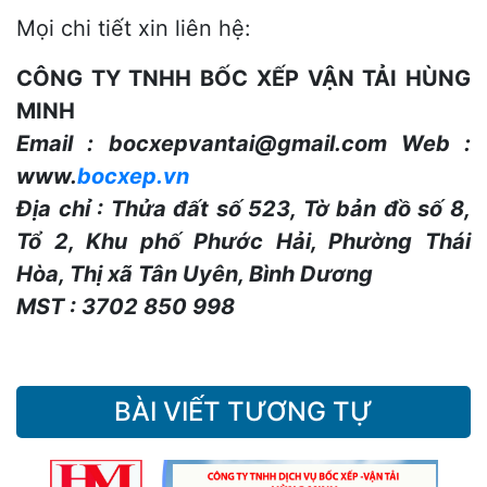
Mọi chi tiết xin liên hệ:
CÔNG TY TNHH BỐC XẾP VẬN TẢI HÙNG
MINH
Email :
bocxepvantai@gmail.com
Web :
www.
bocxep.vn
Địa chỉ : Thửa đất số 523, Tờ bản đồ số 8,
Tổ 2, Khu phố Phước Hải, Phường Thái
Hòa, Thị xã Tân Uyên, Bình Dương
MST : 3702 850 998
BÀI VIẾT TƯƠNG TỰ