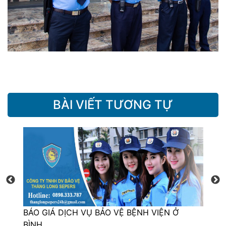
BÀI VIẾT TƯƠNG TỰ
BÁO GIÁ DỊCH VỤ BẢO VỆ BỆNH VIỆN Ở
BÁ
BÌNH…
BÌ