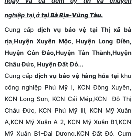
ngày và ca đêm uy tín và chuyên
nghiệp tại,ở
tại Bà Rịa-Vũng Tàu.
Cung cấp
dịch vụ bảo vệ tại Thị xã bà
rịa,Huyện Xuyên Mộc, Huyện Long Điền,
Huyện Côn Đảo,Huyện Tân Thành,Huyện
Châu Đức, Huyện Đất Đỏ...
Cung cấp
dịch vụ bảo vệ hàng hóa tại
khu
công nghiệp Phú Mỹ I, KCN Đông Xuyên,
KCN Long Sơn, KCN Cái Mép,KCN Đô Thị
Châu Đức, KCN Phú Mỹ III, KCN Mỹ Xuân
A,KCN Mỹ Xuân A 2, KCN Mỹ Xuân B1,KCN
Mỹ Xuân B1-Đại Dương,KCN Đất Đỏ, Cụm