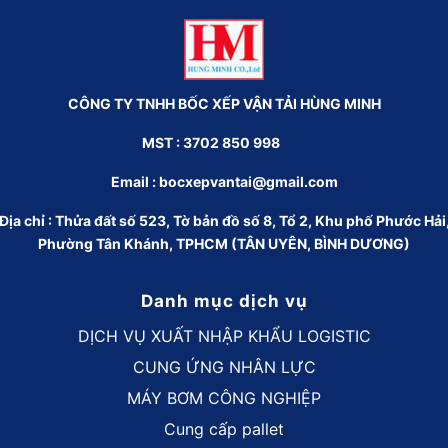
CÔNG TY TNHH BỐC XẾP VẬN TẢI HÙNG MINH
MST : 3702 850 998
Email :
bocxepvantai@gmail.com
Địa chỉ : Thửa đất số 523, Tờ bản đồ số 8, Tổ 2, Khu phố Phước Hải
Phường Tân Khánh, TPHCM (TÂN UYÊN, BÌNH DƯƠNG)
Danh mục dịch vụ
DỊCH VỤ XUẤT NHẬP KHẨU LOGISTIC
CUNG ỨNG NHÂN LỰC
MÁY BƠM CÔNG NGHIỆP
Cung cấp pallet