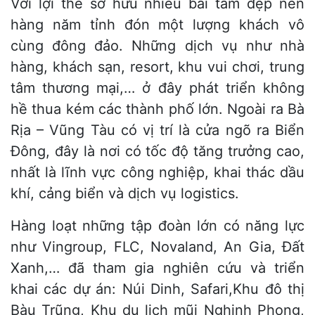
Với lợi thế sở hữu nhiều bãi tắm đẹp nên
hàng năm tỉnh đón một lượng khách vô
cùng đông đảo. Những dịch vụ như nhà
hàng, khách sạn, resort, khu vui chơi, trung
tâm thương mại,… ở đây phát triển không
hề thua kém các thành phố lớn. Ngoài ra Bà
Rịa – Vũng Tàu có vị trí là cửa ngõ ra Biển
Đông, đây là nơi có tốc độ tăng trưởng cao,
nhất là lĩnh vực công nghiệp, khai thác dầu
khí, cảng biển và dịch vụ logistics.
Hàng loạt những tập đoàn lớn có năng lực
như Vingroup, FLC, Novaland, An Gia, Đất
Xanh,… đã tham gia nghiên cứu và triển
khai các dự án: Núi Dinh, Safari,Khu đô thị
Bàu Trũng, Khu du lịch mũi Nghinh Phong,