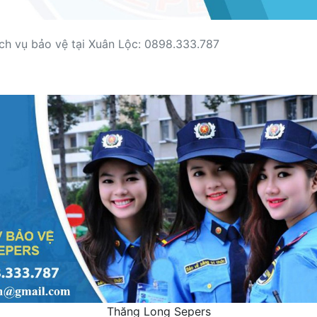
ch vụ bảo vệ tại Xuân Lộc: 0898.333.787
Thăng Long Sepers