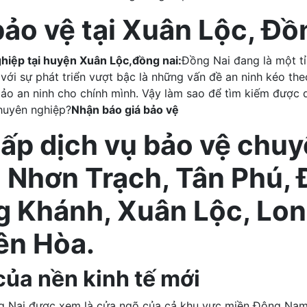
bảo vệ tại Xuân Lộc, Đồ
ghiệp tại huyện Xuân Lộc,đồng nai:
Đồng Nai đang là một tỉn
i sự phát triển vượt bậc là những vấn đề an ninh kéo theo
o an ninh cho chính mình. Vậy làm sao để tìm kiếm được d
huyên nghiệp?
Nhận báo giá bảo vệ
ấp dịch vụ bảo vệ chuy
 Nhơn Trạch, Tân Phú, 
g Khánh, Xuân Lộc, Lon
ên Hòa.
của nền kinh tế mới
ng Nai được xem là cửa ngõ của cả khu vực miền Đông Nam 