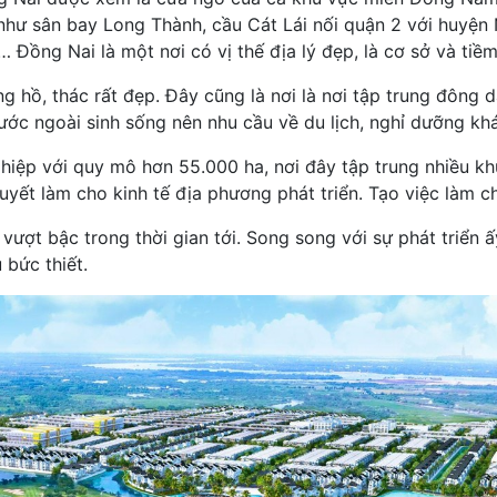
hư sân bay Long Thành, cầu Cát Lái nối quận 2 với huyện
Đồng Nai là một nơi có vị thế địa lý đẹp, là cơ sở và tiềm
ng hồ, thác rất đẹp. Đây cũng là nơi là nơi tập trung đông d
ước ngoài sinh sống nên nhu cầu về du lịch, nghỉ dưỡng kh
iệp với quy mô hơn 55.000 ha, nơi đây tập trung nhiều k
uyết làm cho kinh tế địa phương phát triển. Tạo việc làm c
vượt bậc trong thời gian tới. Song song với sự phát triển ấ
 bức thiết.