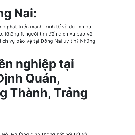
ng Nai:
h phát triển mạnh. kinh tế và du lịch nơi
. Không ít người tìm đến dịch vụ bảo vệ
ịch vụ bảo vệ tại Đồng Nai uy tín? Những
ên nghiệp tại
Định Quán,
g Thành, Trảng
Bộ. Hạ tầng giao thông kết nối tốt và