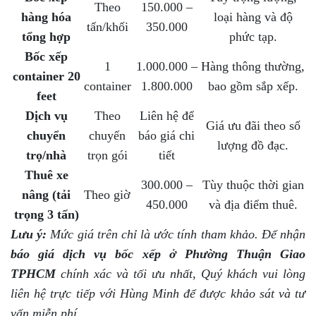
Theo
150.000 –
hàng hóa
loại hàng và độ
tấn/khối
350.000
tổng hợp
phức tạp.
Bốc xếp
1
1.000.000 –
Hàng thông thường,
container 20
container
1.800.000
bao gồm sắp xếp.
feet
Dịch vụ
Theo
Liên hệ để
Giá ưu đãi theo số
chuyển
chuyến
báo giá chi
lượng đồ đạc.
trọ/nhà
trọn gói
tiết
Thuê xe
300.000 –
Tùy thuộc thời gian
nâng (tải
Theo giờ
450.000
và địa điểm thuê.
trọng 3 tấn)
Lưu ý:
Mức giá trên chỉ là ước tính tham khảo. Để nhận
báo giá dịch vụ bốc xếp ở Phường Thuận Giao
TPHCM
chính xác và tối ưu nhất, Quý khách vui lòng
liên hệ trực tiếp với Hùng Minh để được khảo sát và tư
vấn miễn phí.