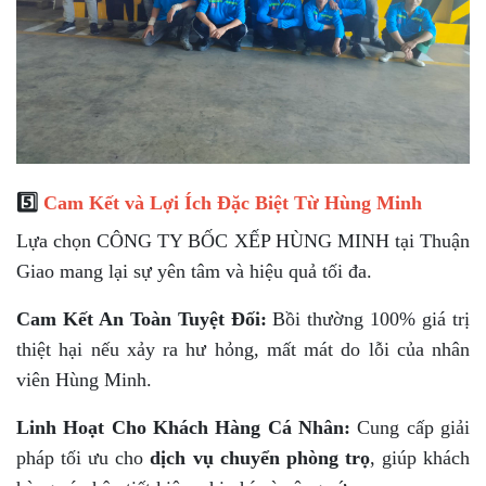
5️⃣
Cam Kết và Lợi Ích Đặc Biệt Từ Hùng Minh
Lựa chọn CÔNG TY BỐC XẾP HÙNG MINH tại Thuận
Giao mang lại sự yên tâm và hiệu quả tối đa.
Cam Kết An Toàn Tuyệt Đối:
Bồi thường 100% giá trị
thiệt hại nếu xảy ra hư hỏng, mất mát do lỗi của nhân
viên Hùng Minh.
Linh Hoạt Cho Khách Hàng Cá Nhân:
Cung cấp giải
pháp tối ưu cho
dịch vụ chuyển phòng trọ
, giúp khách