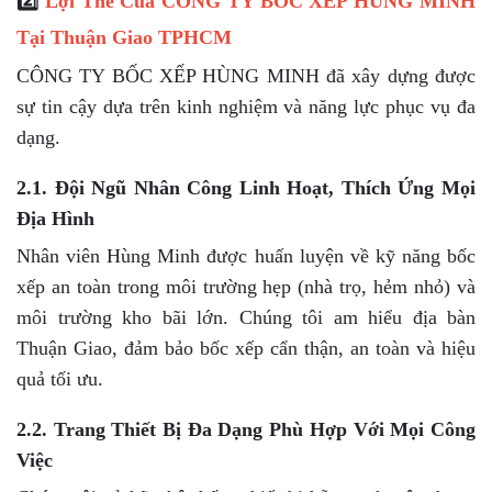
2️⃣
Lợi Thế Của CÔNG TY BỐC XẾP HÙNG MINH
Tại Thuận Giao TPHCM
CÔNG TY BỐC XẾP HÙNG MINH đã xây dựng được
sự tin cậy dựa trên kinh nghiệm và năng lực phục vụ đa
dạng.
2.1. Đội Ngũ Nhân Công Linh Hoạt, Thích Ứng Mọi
Địa Hình
Nhân viên Hùng Minh được huấn luyện về kỹ năng bốc
xếp an toàn trong môi trường hẹp (nhà trọ, hẻm nhỏ) và
môi trường kho bãi lớn. Chúng tôi am hiểu địa bàn
Thuận Giao, đảm bảo bốc xếp cẩn thận, an toàn và hiệu
quả tối ưu.
2.2. Trang Thiết Bị Đa Dạng Phù Hợp Với Mọi Công
Việc