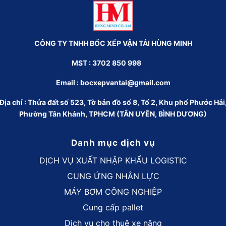
CÔNG TY TNHH BỐC XẾP VẬN TẢI HÙNG MINH
MST : 3702 850 998
Email :
bocxepvantai@gmail.com
Địa chỉ : Thửa đất số 523, Tờ bản đồ số 8, Tổ 2, Khu phố Phước Hải
Phường Tân Khánh, TPHCM (TÂN UYÊN, BÌNH DƯƠNG)
Danh mục dịch vụ
DỊCH VỤ XUẤT NHẬP KHẨU LOGISTIC
CUNG ỨNG NHÂN LỰC
MÁY BƠM CÔNG NGHIỆP
Cung cấp pallet
Dịch vụ cho thuê xe nâng