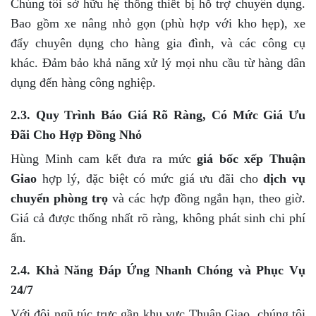
Chúng tôi sở hữu hệ thống thiết bị hỗ trợ chuyên dụng.
Bao gồm xe nâng nhỏ gọn (phù hợp với kho hẹp), xe
đẩy chuyên dụng cho hàng gia đình, và các công cụ
khác. Đảm bảo khả năng xử lý mọi nhu cầu từ hàng dân
dụng đến hàng công nghiệp.
2.3. Quy Trình Báo Giá Rõ Ràng, Có Mức Giá Ưu
Đãi Cho Hợp Đồng Nhỏ
Hùng Minh cam kết đưa ra mức
giá bốc xếp Thuận
Giao
hợp lý, đặc biệt có mức giá ưu đãi cho
dịch vụ
chuyển phòng trọ
và các hợp đồng ngắn hạn, theo giờ.
Giá cả được thống nhất rõ ràng, không phát sinh chi phí
ẩn.
2.4. Khả Năng Đáp Ứng Nhanh Chóng và Phục Vụ
24/7
Với đội ngũ túc trực gần khu vực Thuận Giao, chúng tôi