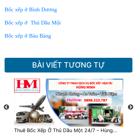
Bốc xếp ở Bình Dương
Bốc xếp ở Thủ Dầu Một
Bốc xếp ở Bàu Bàng
BÀI VIẾT TƯƠNG TỰ
Thuê Bốc Xếp Ở Thủ Dầu Một 24/7 – Hùng…
Dị