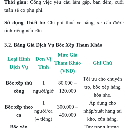
Thời gian:
Công việc yêu cầu làm gấp, ban đêm, cuối
tuần sẽ có phụ phí.
Sử dụng Thiết bị:
Chi phí thuê xe nâng, xe cẩu được
tính riêng nếu cần.
3.2. Bảng Giá Dịch Vụ Bốc Xếp Tham Khảo
Mức Giá
Loại Hình
Đơn Vị
Tham Khảo
Ghi Chú
Dịch Vụ
Tính
(VNĐ)
Tối ưu cho chuyển
Bốc xếp thủ
1
80.000 –
trọ, bốc xếp hàng
công
người/giờ
120.000
hóa nhẹ.
1
Áp dụng cho
Bốc xếp theo
300.000 –
người/ca
nhập/xuất hàng tại
ca
450.000
(4 tiếng)
kho, cửa hàng.
Bốc xếp
Tùy trọng lượng,