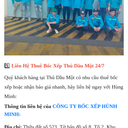
5️⃣
Liên Hệ Thuê Bốc Xếp Thủ Dầu Một 24/7
Quý khách hàng tại Thủ Dầu Một có nhu cầu thuê bốc
xếp hoặc nhận báo giá nhanh, hãy liên hệ ngay với Hùng
Minh:
Thông tin liên hệ của
CÔNG TY BỐC XẾP HÙNH
MINH:
Địa chỉ:
Thửa đất số 523, Tờ bản đồ số 8, Tổ 2, Khu