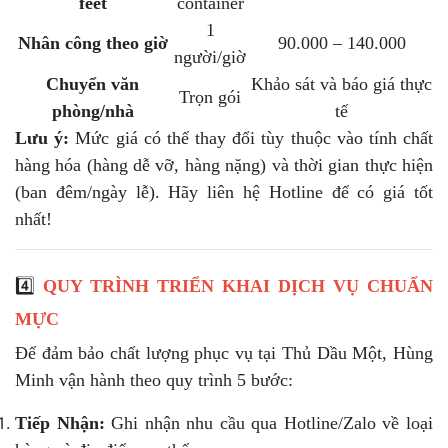
feet
container
1
Nhân công theo giờ
90.000 – 140.000
người/giờ
Chuyển văn
Khảo sát và báo giá thực
Trọn gói
phòng/nhà
tế
Lưu ý:
Mức giá có thể thay đổi tùy thuộc vào tính chất
hàng hóa (hàng dễ vỡ, hàng nặng) và thời gian thực hiện
(ban đêm/ngày lễ). Hãy liên hệ Hotline để có giá tốt
nhất!
4️⃣
QUY TRÌNH TRIỂN KHAI DỊCH VỤ CHUẨN
MỰC
Để đảm bảo chất lượng phục vụ tại Thủ Dầu Một, Hùng
Minh vận hành theo quy trình 5 bước:
Tiếp Nhận:
Ghi nhận nhu cầu qua Hotline/Zalo về loại