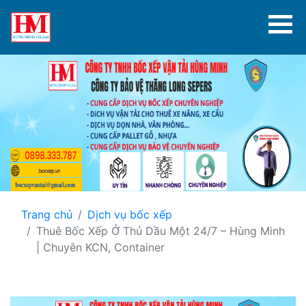
Trang chủ
Dịch vụ bốc xếp
Thuê Bốc Xếp Ở Thủ Dầu Một 24/7 – Hùng Minh
| Chuyên KCN, Container