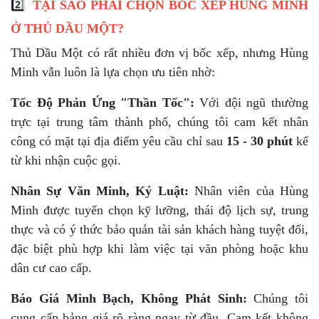
2️⃣
TẠI SAO PHẢI CHỌN BỐC XẾP HÙNG MINH
Ở THỦ DẦU MỘT?
Thủ Dầu Một có rất nhiều đơn vị bốc xếp, nhưng Hùng
Minh vẫn luôn là lựa chọn ưu tiên nhờ:
Tốc Độ Phản Ứng "Thần Tốc":
Với đội ngũ thường
trực tại trung tâm thành phố, chúng tôi cam kết nhân
công có mặt tại địa điểm yêu cầu chỉ sau
15 - 30 phút
kể
từ khi nhận cuộc gọi.
Nhân Sự Văn Minh, Kỷ Luật:
Nhân viên của Hùng
Minh được tuyển chọn kỹ lưỡng, thái độ lịch sự, trung
thực và có ý thức bảo quản tài sản khách hàng tuyệt đối,
đặc biệt phù hợp khi làm việc tại văn phòng hoặc khu
dân cư cao cấp.
Báo Giá Minh Bạch, Không Phát Sinh:
Chúng tôi
cung cấp bảng giá rõ ràng ngay từ đầu. Cam kết không