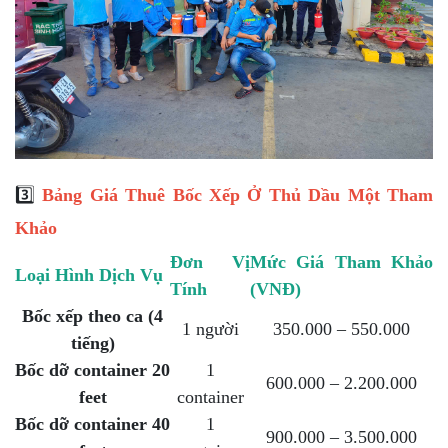
3️⃣
Bảng Giá Thuê Bốc Xếp Ở Thủ Dầu Một Tham
Khảo
Đơn Vị
Mức Giá Tham Khảo
Loại Hình Dịch Vụ
Tính
(VNĐ)
Bốc xếp theo ca (4
1 người
350.000 – 550.000
tiếng)
Bốc dỡ container 20
1
600.000 – 2.200.000
feet
container
Bốc dỡ container 40
1
900.000 – 3.500.000