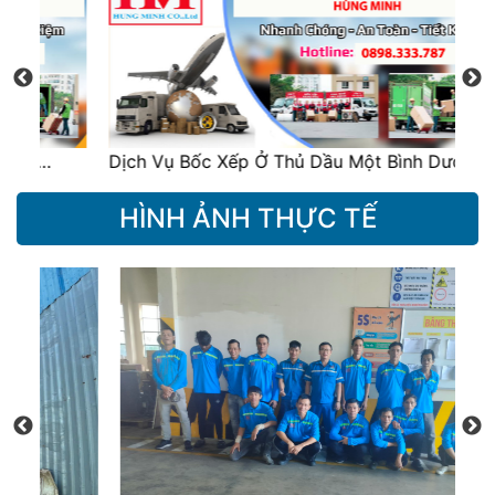
Dịch Vụ Bốc Xếp Ở Thủ Dầu Một Bình Dương…
Bá
HÌNH ẢNH THỰC TẾ