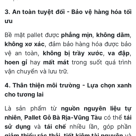
3. An toàn tuyệt đối - Bảo vệ hàng hóa tối
ưu
Bề mặt pallet được
phẳng mịn
,
không dằm
,
không xơ xác
, đảm bảo hàng hóa được bảo
vệ an toàn,
không bị trầy xước
,
va đập
,
hoen gỉ
hay
mất mát
trong suốt quá trình
vận chuyển và lưu trữ.
4. Thân thiện môi trường - Lựa chọn xanh
cho tương lai
Là sản phẩm từ
nguồn nguyên liệu tự
nhiên
,
Pallet Gỗ Bà Rịa-Vũng Tàu
có thể
tái
sử dụng
và
tái chế
nhiều lần, góp phần
giảm thiểu rác thải
,
tiết kiệm tài nguyên
và