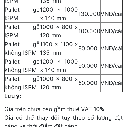
ISPM
135 mm
Pallet gỗ
1200 x 1000
130.000
VNĐ/cái
ISPM
x 140 mm
Pallet gỗ
1000 x 800 x
100.000
VNĐ/cái
ISPM
120 mm
Pallet gỗ
1100 x 1100 x
80.000
VNĐ/cái
không ISPM
135 mm
Pallet gỗ
1200 x 1000
90.000
VNĐ/cái
không ISPM
x 140 mm
Pallet gỗ
1000 x 800 x
60.000
VNĐ/cái
không ISPM
120 mm
Lưu ý:
Giá trên chưa bao gồm thuế VAT 10%.
Giá có thể thay đổi tùy theo số lượng đặt
hàng và thời điểm đặt hàng.