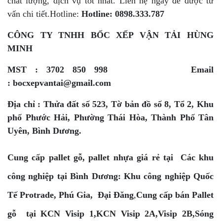
chất lượng, dịch vụ tốt nhất. Liên hệ ngay để được tư
vấn chi tiết.Hotline:
Hotline: 0898.333.787
CÔNG TY TNHH BỐC XẾP VẬN TẢI HÙNG
MINH
MST : 3702 850 998 Email
:
bocxepvantai@gmail.com
Địa chỉ : Thửa đất số 523, Tờ bản đồ số 8, Tổ 2, Khu
phố Phước Hải, Phường Thái Hòa, Thành Phố Tân
Uyên, Bình Dương.
Cung cấp pallet gỗ, pallet nhựa giá rẻ tại Các khu
công nghiệp tại Bình Dương: Khu công nghiệp Quốc
Tế Protrade, Phú Gia, Đại Đăng
,
Cung cấp bán Pallet
gỗ tại KCN Visip 1
,
KCN Visip 2A
,
Visip 2B
,
Sóng