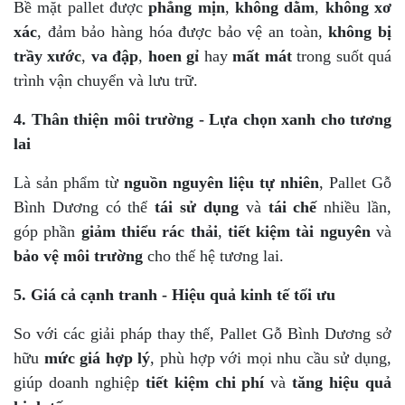
Bề mặt pallet được
phẳng mịn
,
không dằm
,
không xơ
xác
, đảm bảo hàng hóa được bảo vệ an toàn,
không bị
trầy xước
,
va đập
,
hoen gỉ
hay
mất mát
trong suốt quá
trình vận chuyển và lưu trữ.
4. Thân thiện môi trường - Lựa chọn xanh cho tương
lai
Là sản phẩm từ
nguồn nguyên liệu tự nhiên
, Pallet Gỗ
Bình Dương có thể
tái sử dụng
và
tái chế
nhiều lần,
góp phần
giảm thiểu rác thải
,
tiết kiệm tài nguyên
và
bảo vệ môi trường
cho thế hệ tương lai.
5. Giá cả cạnh tranh - Hiệu quả kinh tế tối ưu
So với các giải pháp thay thế, Pallet Gỗ Bình Dương sở
hữu
mức giá hợp lý
, phù hợp với mọi nhu cầu sử dụng,
giúp doanh nghiệp
tiết kiệm chi phí
và
tăng hiệu quả