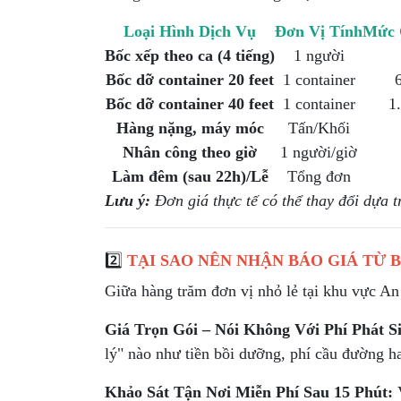
Loại Hình Dịch Vụ
Đơn Vị Tính
Mức 
Bốc xếp theo ca (4 tiếng)
1 người
Bốc dỡ container 20 feet
1 container
Bốc dỡ container 40 feet
1 container
1
Hàng nặng, máy móc
Tấn/Khối
Nhân công theo giờ
1 người/giờ
Làm đêm (sau 22h)/Lễ
Tổng đơn
Lưu ý:
Đơn giá thực tế có thể thay đổi dựa 
2️⃣
TẠI SAO NÊN NHẬN BÁO GIÁ TỪ 
Giữa hàng trăm đơn vị nhỏ lẻ tại khu vực An
Giá Trọn Gói – Nói Không Với Phí Phát S
lý" nào như tiền bồi dưỡng, phí cầu đường h
Khảo Sát Tận Nơi Miễn Phí Sau 15 Phút:
V