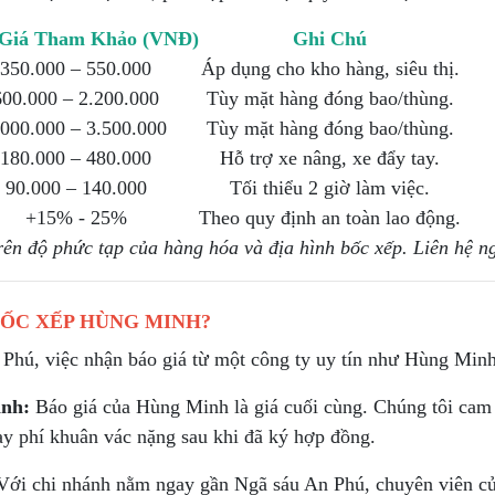
Giá Tham Khảo (VNĐ)
Ghi Chú
350.000 – 550.000
Áp dụng cho kho hàng, siêu thị.
600.000 – 2.200.000
Tùy mặt hàng đóng bao/thùng.
.000.000 – 3.500.000
Tùy mặt hàng đóng bao/thùng.
180.000 – 480.000
Hỗ trợ xe nâng, xe đẩy tay.
90.000 – 140.000
Tối thiểu 2 giờ làm việc.
+15% - 25%
Theo quy định an toàn lao động.
trên độ phức tạp của hàng hóa và địa hình bốc xếp. Liên hệ n
BỐC XẾP HÙNG MINH?
 Phú, việc nhận báo giá từ một công ty uy tín như Hùng Minh
inh:
Báo giá của Hùng Minh là giá cuối cùng. Chúng tôi cam k
ay phí khuân vác nặng sau khi đã ký hợp đồng.
ới chi nhánh nằm ngay gần Ngã sáu An Phú, chuyên viên của 