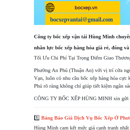
Công ty bốc xếp vận tải Hùng Minh chuyên
nhân lực bốc xếp hàng hóa giá rẻ, đóng 
Tối Ưu Chi Phí Tại Trọng Điểm Giao Thươn
Phường An Phú (Thuận An) với vị trí cửa n
Vạn, luôn có nhu cầu bốc xếp hàng hóa cực k
Phú rõ ràng không chỉ giúp tiết kiệm ngân s
CÔNG TY BỐC XẾP HÙNG MINH xin gửi tới Qu
1️⃣
Bảng Báo Giá Dịch Vụ Bốc Xếp Ở Ph
Hùng Minh cam kết mức giá cạnh tranh nhất