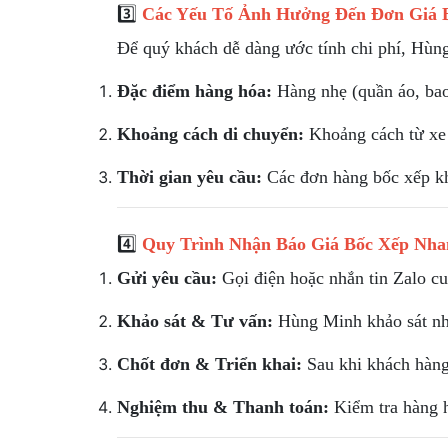
3️⃣
Các Yếu Tố Ảnh Hưởng Đến Đơn Giá B
Để quý khách dễ dàng ước tính chi phí, Hùn
Đặc điểm hàng hóa:
Hàng nhẹ (quần áo, bao 
Khoảng cách di chuyển:
Khoảng cách từ xe 
Thời gian yêu cầu:
Các đơn hàng bốc xếp kh
4️⃣
Quy Trình Nhận Báo Giá Bốc Xếp Nha
Gửi yêu cầu:
Gọi điện hoặc nhắn tin Zalo cun
Khảo sát & Tư vấn:
Hùng Minh khảo sát nhan
Chốt đơn & Triển khai:
Sau khi khách hàng
Nghiệm thu & Thanh toán:
Kiểm tra hàng h