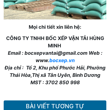
Mọi chi tiết xin liên hệ:
CÔNG TY TNHH BỐC XẾP VẬN TẢI HÙNG
MINH
Email :
bocxepvantai@gmail.com
Web :
www.
bocxep.vn
Địa chỉ : Tổ 2, Khu phố Phước Hải, Phường
Thái Hòa,Thị xã Tân Uyên, Bình Dương
MST : 3702 850 998
BÀI VIẾT TƯƠNG TỰ