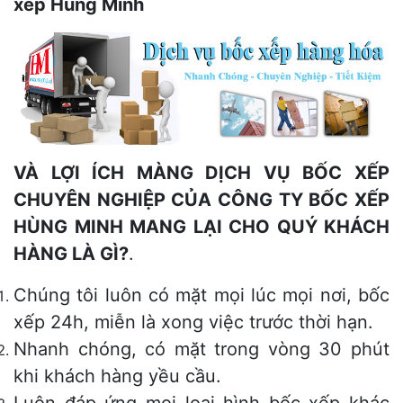
xếp Hùng Minh
VÀ LỢI ÍCH MÀNG DỊCH VỤ BỐC XẾP
CHUYÊN NGHIỆP CỦA CÔNG TY BỐC XẾP
HÙNG MINH MANG LẠI CHO QUÝ KHÁCH
HÀNG LÀ GÌ?
.
Chúng tôi luôn có mặt mọi lúc mọi nơi, bốc
xếp 24h, miễn là xong việc trước thời hạn.
Nhanh chóng, có mặt trong vòng 30 phút
khi khách hàng yều cầu.
Luôn đáp ứng mọi loại hình bốc xếp khác