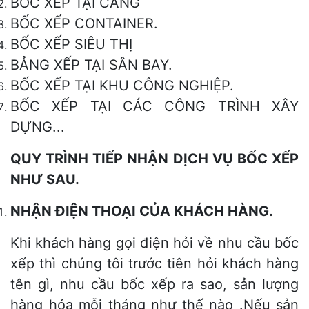
BỐC XẾP TẠI CẢNG
BỐC XẾP CONTAINER.
BỐC XẾP SIÊU THỊ
BẢNG XẾP TẠI SÂN BAY.
BỐC XẾP TẠI KHU CÔNG NGHIỆP.
BỐC XẾP TẠI CÁC CÔNG TRÌNH XÂY
DỰNG...
QUY TRÌNH TIẾP NHẬN DỊCH VỤ BỐC XẾP
NHƯ SAU.
NHẬN ĐIỆN THOẠI CỦA KHÁCH HÀNG.
Khi khách hàng gọi điện hỏi về nhu cầu bốc
xếp thì chúng tôi trước tiên hỏi khách hàng
tên gì, nhu cầu bốc xếp ra sao, sản lượng
hàng hóa mỗi tháng như thế nào .Nếu sản