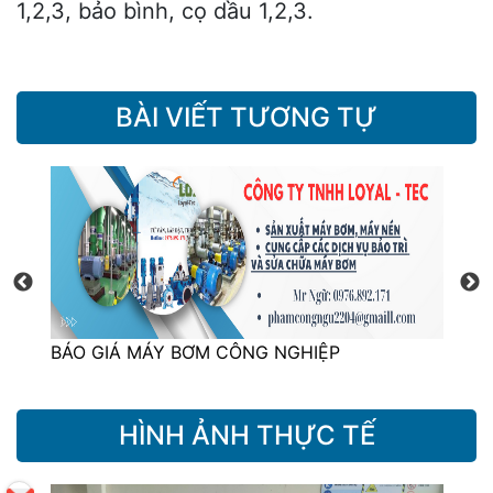
1,2,3, bảo bình, cọ dầu 1,2,3.
BÀI VIẾT TƯƠNG TỰ
MÁY BƠM CÔNG NGHIỆP LÀ GÌ?
B
HÌNH ẢNH THỰC TẾ