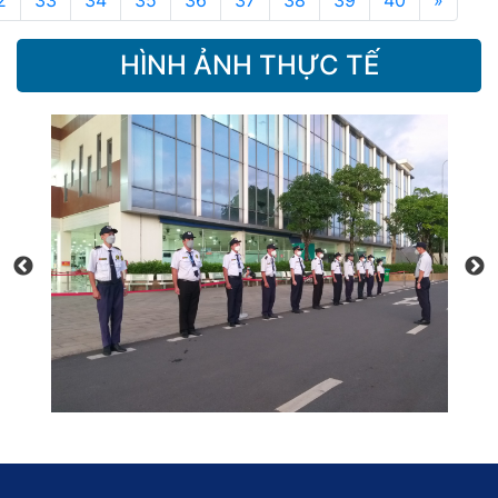
2
33
34
35
36
37
38
39
40
»
HÌNH ẢNH THỰC TẾ