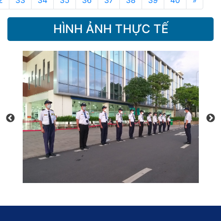
2
33
34
35
36
37
38
39
40
»
HÌNH ẢNH THỰC TẾ