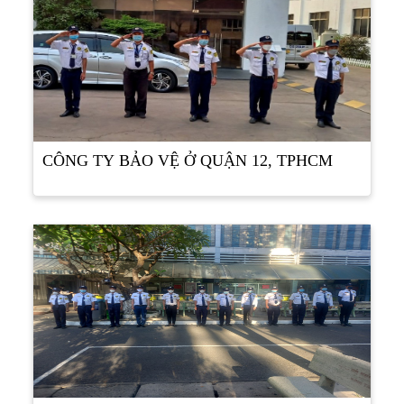
CÔNG TY BẢO VỆ Ở QUẬN 12, TPHCM