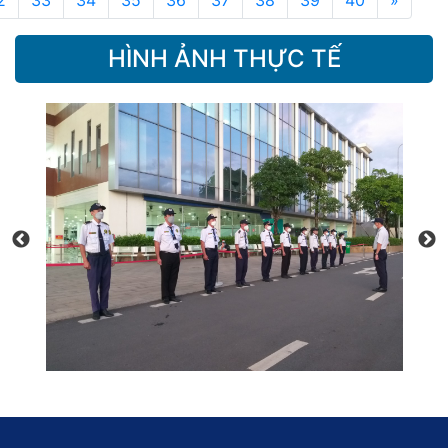
2
33
34
35
36
37
38
39
40
»
HÌNH ẢNH THỰC TẾ