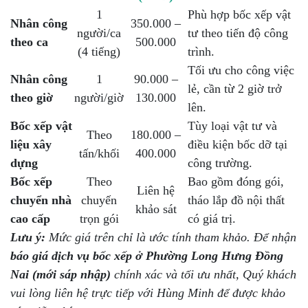
1
Phù hợp bốc xếp vật
Nhân công
350.000 –
người/ca
tư theo tiến độ công
theo ca
500.000
(4 tiếng)
trình.
Tối ưu cho công việc
Nhân công
1
90.000 –
lẻ, cần từ 2 giờ trở
theo giờ
người/giờ
130.000
lên.
Bốc xếp vật
Tùy loại vật tư và
Theo
180.000 –
liệu xây
điều kiện bốc dỡ tại
tấn/khối
400.000
dựng
công trường.
Bốc xếp
Theo
Bao gồm đóng gói,
Liên hệ
chuyển nhà
chuyến
tháo lắp đồ nội thất
khảo sát
cao cấp
trọn gói
có giá trị.
Lưu ý:
Mức giá trên chỉ là ước tính tham khảo. Để nhận
báo giá dịch vụ bốc xếp ở Phường Long Hưng Đồng
Nai (mới sáp nhập)
chính xác và tối ưu nhất, Quý khách
vui lòng liên hệ trực tiếp với Hùng Minh để được khảo