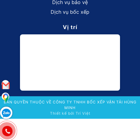
Dịch vụ bảo vệ
Dịch vụ bốc xếp
Vị trí
BẢN QUYỀN THUỘC VỀ CÔNG TY TNHH BỐC XẾP VẬN TẢI HÙNG
MINH
Thiết kế bởi
Trí Việt