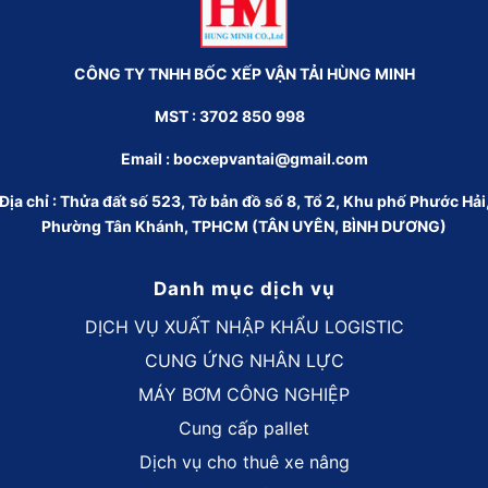
CÔNG TY TNHH BỐC XẾP VẬN TẢI HÙNG MINH
MST : 3702 850 998
Email :
bocxepvantai@gmail.com
Địa chỉ : Thửa đất số 523, Tờ bản đồ số 8, Tổ 2, Khu phố Phước Hải
Phường Tân Khánh, TPHCM (TÂN UYÊN, BÌNH DƯƠNG)
Danh mục dịch vụ
DỊCH VỤ XUẤT NHẬP KHẨU LOGISTIC
CUNG ỨNG NHÂN LỰC
MÁY BƠM CÔNG NGHIỆP
Cung cấp pallet
Dịch vụ cho thuê xe nâng